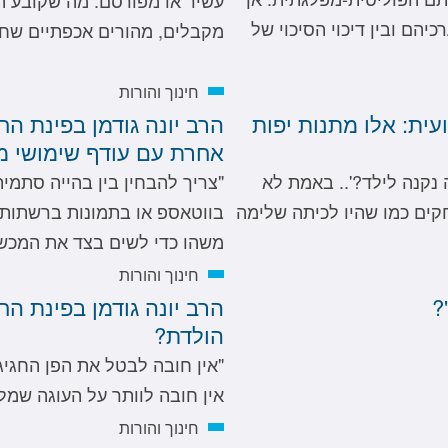
יהם ובין דיכוי הסיכוי של
מקבלים, מהורים אכפתיים שחפ
חינוך והורות
עית: אלו מתנות יפות
הרב יונה גודמן בפינת הח
אחרת עם עודף שימושי מס
 נקנה לילד?'.. באמת לא
"צריך להבחין בין בהייה סתמי
חקים כמו שהיו לכיתה שלימה
בווטאספ או בתמונות ברשתות, 
משהו כדי לשים בצד את המכש
חינוך והורות
?
הרב יונה גודמן בפינת החי
הולדת?
"אין חובה לבטל את הפן החגיג
אין חובה לוותר על העוגה שמלו
חינוך והורות