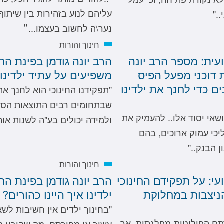
עליהם לנוע בזהירות בין שיתוף 
."
נער\ה לחשוב בעצמו...״
חינוך והורות
ועית: מספר הרב יונה
הרב יונה גודמן בפינת החי
 דוכני מפעל הפיס
משפיעים על עתיד ילדינו
ם כדי לחנך את ילדינו
"תפקידנו החינוכי הוא לחנך את
שבתחומים רבים התוצאות הסופי
שאי יסוד אלו.. להעמיק את
ולמידה יכולים בע"ה לשנות אותי
כי עמוק ארוכים, בהם
 הבנק.."
חינוך והורות
עי: על תפקידם החינוכי
הרב יונה גודמן בפינת הח
הניצבות במחלוקת
ילדינו איך היינו כהורים?
"בחינוך ילדים אין חשיבות לש
דתם הפוליטית-מפלגתית. אך
עשיר או מפורסם. מה שקובע הו