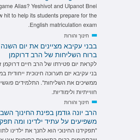
 game Alias? Yeshivot and Ulpanot Bnei
hit to help its students prepare for the
English matriculation exam.
חינוך והורות
בבני עקיבא מציינים את יום השנה 
ברוח השליחות של הרב דרוקמן
לקראת יום פטירתו של הרב חיים דרוקמן זצ
בני עקיבא יזם תערוכה חינוכית ייחודית במ
ממשיכים את השליחות". התלמידים פוגשים
חווייתיות ולימודיות.
חינוך והורות
הרב יונה גודמן בפינת החינוך השבו
משפיעים על עתיד ילדינו ומה תפקי
"תפקידנו החינוכי הוא לחנך את ילדינו לת
שבתחומים רבים התוצאות הסופיות אינן אל