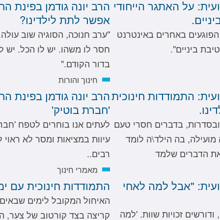
עית: על האתגר הייחודי
הרב יונה גודמן בפינת הח
ניים.
אפשר לתת לילדינו?
הפוגעים באחרים באינטרנט
"ערב חנוכה, הסוגיה שוב עולה.
יבת ביניים".
חסר לו משהו. יש לו הכל. יש 
בדור הקודם."
חינוך והורות
ועית: התמודדות חינוכית
הרב יונה גודמן בפינת הח
ינו.
'חברת בוטיק'
 ובסדרות, בדברים חסרי טעם
לעתים אנו בוחרים לטפח 'חברת
מועילה, בה הילד\ה לומד
עיוות במציאות ומסר לא ראוי 
את הדברים שלמד
רבים..
מאמרי חינוך
ועית: "אבל למה לאחי
התמודדות חינוכית עם ימי
האיחול המקובל לימים שבאים מ
ודורשים זכויות שוות. 'למה
קריצה בצד קורטוב של צער, הו