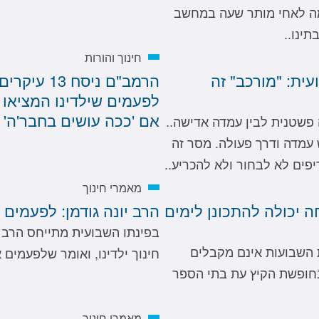
 ולי אסור?'; 'למה לאחי מותר שעה במחשב
תינו..
חינוך והורות
עית: "מורכב" זה
הרמב"ם ניס
אם 'ככה עושים בחבר'ה' א
פשטנית לבין עמדה אדישה..
 עמדה ודרך פעולה. מסר זה
דיפים לא לבחור ולא להכריע..
מאמרי חינוך
ה יכולה להתכונן לימים
הרב יונה גודמן: לפעמים
בפינתו השבועית מתייחס הרב י
 השבועות אינם מקבלים
חינוך ילדינו, ואומר שלפעמים 
בחופשת הקיץ עת בתי הספר
מאמרי חינוך