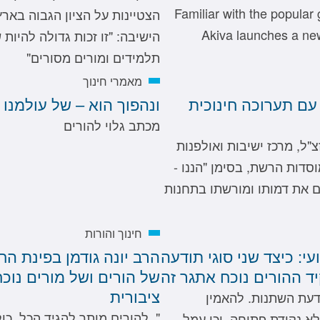
Familiar with the popular
Akiva launches a new 
הישיבה: "זו זכות גדולה להיות
תלמידים ומורים מסורים"
מאמרי חינוך
עם תערוכה חינוכית
ונהפוך הוא – של עולמנו 
מכתב גלוי להורים
"ל, מרכז ישיבות ואולפנות
וסדות הרשת, בסימן "הננו -
 את דמותו ומורשתו בתחנות
חינוך והורות
עי: כיצד שני סוגי תודעה
הרב יונה גודמן בפינת הח
ד ההורים נוכח אתגר זה
של הורים ושל מורים נוכ
ציבורית
ודעת השתנות. להאמין
"..להורים מותר להגיד הכל, כ
א נקודת פתיחה, וכי עמל