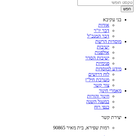
חפש
בני עקיבא
אודות
דבר יו"ר
דבר המנכ"ל
מוסדות הרשת
ישיבות
אולפנות
ישיבות הסדר
פנימיות
מידע למוסדות
לוח דרושים
מערכת חיל"ן
צור קשר
מאמרי חינוך
חינוך והורות
במעגל השנה
כנפי רוח
יצירת קשר
רמות שפירא, בית מאיר 90865