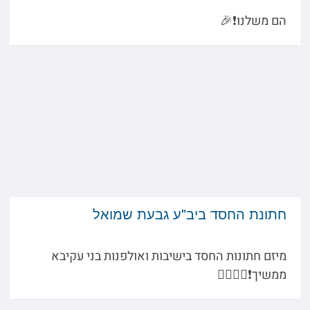
הם משלנו❗️🎉
חתונת החסד ביב"ע גבעת שמואל
מיזם חתונות החסד בישיבות ואולפנות בני עקיבא
ממשיך❗️🤵‍♂️👰‍♀️