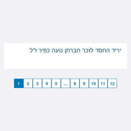
יריד החסד לזכר חברתן נועה כפיר ז"ל
1
2
3
4
5
…
8
9
10
11
12