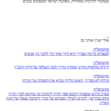
שנמשיך להרבות באחדות, באהבת ישראל ובמעשים טובים.
אולי יעניין אותך גם
אקטואליה
לפעמים כל מה שצריך הוא חיוך אחד כדי לחבר בין אנשים
אקטואליה
ידידיה מולאיוף מקרני שומרון בדרך לגמר העולמי של חידון התנ"ך
אקטואליה
מרחק לא מפריד, האוטו גלידה מביא את השמחה עד הבית!
אקטואליה
בערב מרגש ועוצמתי הוכנס ספר תורה לישיבת בני עקיבא לפיד תורת
נחום במודיעין, לזכרם ולעילוי נשמתם של בוגרי הישיבה שנפלו על הגנת
הארץ.