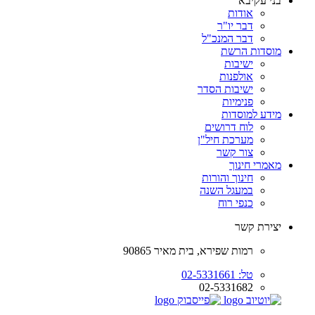
בני עקיבא
אודות
דבר יו"ר
דבר המנכ"ל
מוסדות הרשת
ישיבות
אולפנות
ישיבות הסדר
פנימיות
מידע למוסדות
לוח דרושים
מערכת חיל"ן
צור קשר
מאמרי חינוך
חינוך והורות
במעגל השנה
כנפי רוח
יצירת קשר
רמות שפירא, בית מאיר 90865
טל: 02-5331661
02-5331682