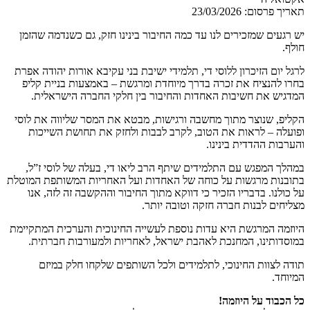
תאריך פרסום:
23/03/2026
יש רגעים שמזכירים לנו עד כמה החיבור בינינו חזק, גם כשנדמה שהזמן
חולף.
לרגל יום הזיכרון ללוסי די, תלמידי ישיבת בני עקיבא אורות יהודה אפרת
בחרו להנציח את זכרה בדרך מיוחדת ומרגשת – באמצעות בניית קליפ
המדגיש את חשיבות האחדות והחיבור בין חלקי החברה הישראלית.
הקליפ, שנוצר מתוך מחשבה ורגישות, מבטא את המסר שליווה את לוסי
ופועלה – לראות את הטוב, לקרב לבבות ולחזק את תחושת השייכות
והערבות ההדדית בינינו.
במהלך המפגש עם התלמידים שיתף הרב ליאו די, בעלה של לוסי ז”ל,
בתובנות מרגשות על כוחה של האחדות ועל האחריות המשותפת המוטלת
על כולנו. בדבריו הזכיר כי דווקא מתוך החיבור וההקשבה זה לזה, אנו
מצליחים לבנות חברה חזקה וטובה יותר.
היוזמה המרגשת היא עדות נוספת לעשייה החינוכית והערכית המתקיימת
במוסדותינו, המחנכת לאהבת ישראל, לאחריות ולמעורבות חברתית.
תודה לצוות החינוכי, לתלמידים ולכל השותפים שלקחו חלק במיזם
המיוחד.
כל הכבוד על היוזמה!