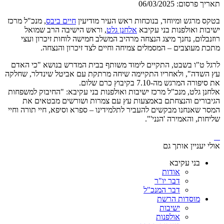
תאריך פרסום:
06/03/2025
בטקס מרגש ומיוחד, בנוכחות ראש העיר מודיעין
חיים ביבס
, מנכ"ל מרכז
ישיבות ואולפנות בני עקיבא
אלחנן גלט
, וראש הישיבה הרב שמואל
רוזנבלום, נחנך מיצג הנצחה מרהיב המשלב חמישה לוחות זיכרון ועצי
מתכת מעוצבים – המסמלים צמיחה וחיים לצד זיכרון והנצחה.
לרגל ט"ו בשבט, התקיים לימוד משותף בבית המדרש בנושא "כי האדם
עץ השדה", ולאחריו התקיימה שיחה מרתקת עם אביטל שינדלר, שחלקה
את סיפורה המרגש מה-7.10 בקיבוץ כרם שלום.
אלחנן גלט, מנכ"ל מרכז ישיבות ואולפנות בני עקיבא: "החיבוק למשפחות
הגיבורים והנצחתם באמצעות עץ עם צמרות ושורשים מבטאים את
המסר שאנחנו מבקשים להעביר לתלמידינו – ספרא וסיפא, חיי תורה וחיי
שליחות, והאמירה 'הנני'".
אולי יעניין אותך גם
בני עקיבא
אודות
דבר יו"ר
דבר המנכ"ל
מוסדות הרשת
ישיבות
אולפנות