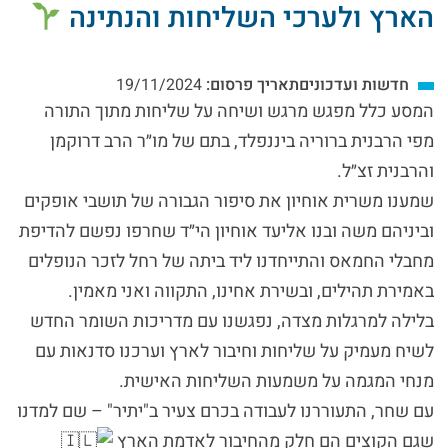
הארץ ולערכי השליחות והנתינה
חדשות ועדכונים
תאריך פרסום:
19/11/2024
המסע כלל מפגש מרגש ושיחה על שליחות מתוך התורה
מפי הרבנית ברוריה ביננפלד, בתם של מו״ר הרב דרוקמן
והרבנית זצ״ל.
שמענו משרית אוחיון את סיפור הגבורה של תושבי אופקים
וביניהם משה ובנו אליעד אוחיון הי״ד שחרפו נפשם להדיפת
מחבלי החמאס והתייחדנו ליד ביתה של רחל לזכר הנופלים
באמירת תהילים, ובשירת אחינו, התקווה ואני מאמין.
בלילה למרגלות מצדה, נפגשנו עם מדריכות השומר החדש
לשיח מעמיק על שליחות וחיבור לארץ וערכנו סדנאות עם
מנחי המגמה על משמעות השליחות האישית.
עם שחר, התעוררנו לעבודה בכרם צעיר ב"יתיר" – שם למדנו
שגם הקוצים הם חלק מהחיבור לאדמת הארץ