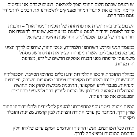
יש רגעים שבהם חלום חינוכי הופך למציאות. רגעים שבהם אנו מביטים
קדימה, מזהים את אתגרי המחר ומעניקים לתלמידינו את הכלים להתמודד
עמם כבר היום.
השבוע ציינו בהתרגשות את פתיחתה של תוכנית “ממריאות” – תוכנית
סייבר לאומית ייחודית לבנות אולפנות בני עקיבא, שנועדה להצמיח את
דור העתיד של עולם הטכנולוגיה, החדשנות והיזמות בישראל.
במעמד חגיגי ומרגש השתתפו תלמידות, אנשי חינוך, שותפים לדרך ונציגי
גופי מקצוע מובילים, אשר הגיעו יחד לציין את תחילתו של מסלול
משמעותי שייפתח בפני הבנות אופקים חדשים של ידע, מצוינות
והזדמנויות.
במהלך התוכנית ירכשו התלמידות ידע וכלים בתחומי הסייבר, הטכנולוגיה
והחדשנות, יתנסו באתגרים מקצועיים ויפתחו מיומנויות חשיבה, יצירתיות
ומנהיגות. מעבר לידע המקצועי, התוכנית מבקשת לחזק את תחושת
המסוגלות והאמונה ביכולתן של הבנות לפרוץ דרך ולהשפיע בתחומים
המעצבים את פני העתיד.
המיזם מהווה ביטוי נוסף למחויבותנו להעניק לתלמידינו ולתלמידותינו חינוך
פורץ דרך, המחבר בין ערכי התורה והציונות לבין קדמה, מצוינות והובלה
מקצועית.
תודה לכל השותפים, אנשי החינוך והגורמים המקצועיים שלקחו חלק
בהקמת התוכנית וביציאתה לדרך.