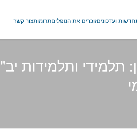
חדשות ועדכונים
זוכרים את הנופלים
תרומות
צור קשר
: תלמידי ותלמידות יב"
י
טואליה
/
האסון בהר מירון: תלמידי 