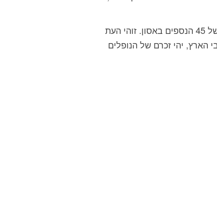
מנכ"ל מרכז ישיבות ואולפנות בני עקיבא אלחנן גלט אמר: "הרשת כולה משתתפת בצער 43 המשפחות של 45 הנספים באסון. זוהי העת
הארץ, יהי זכרם של הנופלים