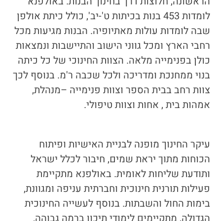
הראשונה, חלוצות דרך בחינוך הבנות. באולפנא
לומדות 453 בנות בכיתות ט'-יב', כולל כיתת אולפן
שבה לומדות עולות מאתיופיה. הבנות מגיעות מכל
רחבי הארץ ומכל גווני הישוב והתיישבות ונמצאות
כולן בפנימייה מלאה. הצוות החינוכי של כל כיתה
בנוי ממחנכת ומדריכה ולכל שכבה ר'מ. בנוסף לכך
צוות רחב בבית הספר וצוות פנימייה –מנהלת,
אמהות בית , אחות וצוות טיפולי.
עיקר החינוך מופנה לבניית האישיות ופיתוח
הכוחות מתוך יראת שמים, חיבור לכלל ישראל
ותודעת שליחות לאומית. באולפנא מתקיימת
פעילות תורנית חינוכית וחברתית עניפה ומגוונת,
בימות החול והשבתות. בנוסף לעשייה החינוכית
הגדולה, מתקיימים לימודי תיכון ברמה גבוהה,