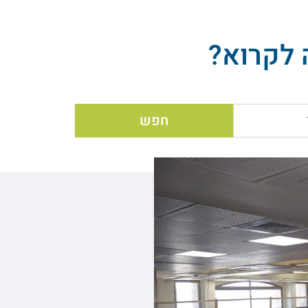
 לקרוא?
חפש