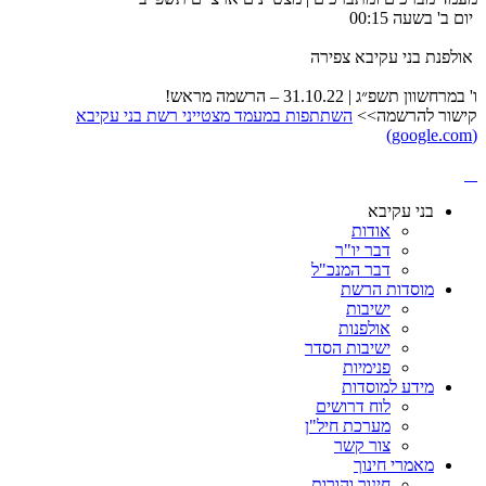
יום ב' בשעה 00:15
אולפנת בני עקיבא צפירה
ו' במרחשוון תשפ״ג | 31.10.22 – הרשמה מראש!
קישור להרשמה>>
השתתפות במעמד מצטייני רשת בני עקיבא
(google.com)
בני עקיבא
אודות
דבר יו"ר
דבר המנכ"ל
מוסדות הרשת
ישיבות
אולפנות
ישיבות הסדר
פנימיות
מידע למוסדות
לוח דרושים
מערכת חיל"ן
צור קשר
מאמרי חינוך
חינוך והורות