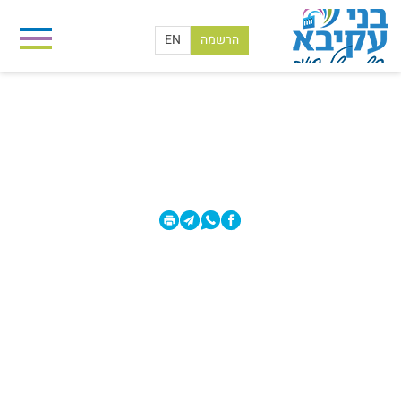
הרשמה
EN
מרכז המח"ר
בית
/
מרכז המח"ר