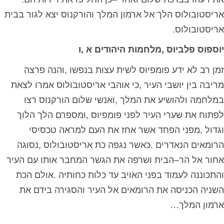
‬אריסטובולוס‭.‬
יוספוס‭ ‬פלביוס‭, ‬מלחמות‭ ‬היהודים‭ ‬א‭, ‬ו
‬ארמון‭ ‬המלך‭…‬