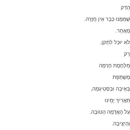
הַדַּק
שֶׁמִּמֶּנּוּ‭ ‬כְּבָר‭ ‬אֵין‭ ‬חֲזָרָה‭.‬
מְאֻחָר‭. ‬
לֹא‭ ‬יוּכַל‭ ‬לִתְקֹן‭.‬
רַק
מִלְחֶמֶת‭ ‬חָרְמָה
מְשֻׁתֶּפֶת
בָּאֵיבָה‭ ‬וּבַסְּטִיגְמָה‭,‬
תַּאֲרִיךְ‭ ‬יָמֵינוּ‭ ‬
עַל‭ ‬הָאֲדָמָה‭ ‬הַטּוֹבָה‭.‬
וְהַיְּצִיבָה‭. ‬