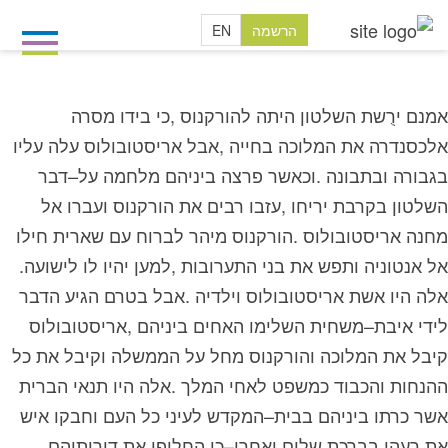
הרשמה
EN
‬אל‭ ‬אנטוניה‭ ‬ותפש‭ ‬את‭ ‬בני‭ ‬התערובות‭, ‬למען‭ ‬יהיו‭ ‬לו‭ ‬לישועה‭.
‬את‭ ‬רעהו‭ ‬בברכת‭ ‬שלום‭ ‬ואחרי–כן‭ ‬החליפו‭ ‬את‭ ‬דירותיהם‭.