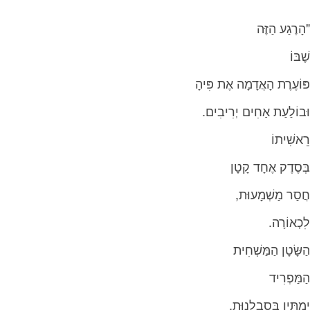
‭"‬הָרֶגַע‭ ‬הַזֶּה‭ ‬
שֶׁבּוֹ
פּוֹעֶרֶת‭ ‬הָאֲדָמָה‭ ‬אֶת‭ ‬פִּיהָ
וּבוֹלַעַת‭ ‬אַחִים‭ ‬יְרִיבִים‭.‬
רֵאשִׁיתוֹ
בְּסֶדֶק‭ ‬אֶחָד‭ ‬קָטָן
חֲסַר‭ ‬מַשְׁמָעוּת‭,‬
לִכְאוֹרָה‭. ‬
הַשָּׂטָן‭ ‬הַמַּשְׁחִית
הַמַּפְרִיד
יַמְתִּין‭ ‬בְּסַבְלָנוּת‭,‬