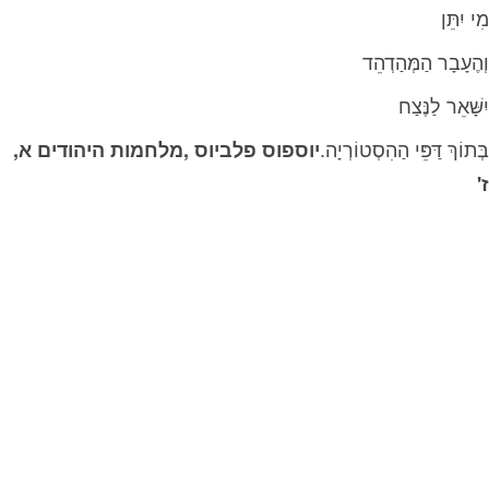
מִי‭ ‬יִתֵּן
וְהֶעָבָר‭ ‬הַמְּהַדְהֵד
יִשָּׁאֵר‭ ‬לַנֶּצַח
בְּתוֹךְ‭ ‬דַּפֵּי‭ ‬הַהִסְטוֹרְיָה‭.‬
יוספוס‭ ‬פלביוס‭, ‬מלחמות‭ ‬היהודים‭ ‬א‭,
‬ז‭'‬