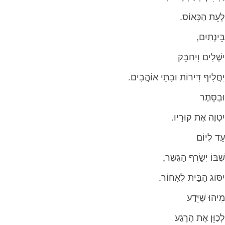
לְעֵת‭ ‬הַכָּאוֹס‭. ‬
בֵּינְתַיִם‭,‬
יַשְׁלִים‭ ‬וִיחַבֵּק
יַחֲלִיף‭ ‬דִּירוֹת‭ ‬וּבָתֵּי‭ ‬אוֹהֲבִים‭. ‬
וּבַסֵּתֶר
יִטְוֶה‭ ‬אֶת‭ ‬קוּרָיו‭.‬
עַד‭ ‬לְיוֹם
שֶׁבּוֹ‭ ‬יְשָׂרֵף‭ ‬הַגֶּשֶׁר‭,‬
יִסּוֹג‭ ‬הַבַּיִת‭ ‬לְאָחוֹר‭.‬
מִיהוּ‭ ‬שֶׁיֵּדַע
לְכַוֵּן‭ ‬אֶת‭ ‬הָרֶגַע‭ ‬